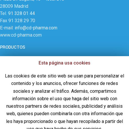
28009 Madrid
Tel.
91 328 01 44
Fax 91 328 29 70
E-mail:
info@cd-pharma.com
www.cd-pharma.com
PRODUCTOS
Intervencionismo – Unidad del Dolor
Esta página usa cookies
Neuro-trauma
Cirugía general – UCI
Las cookies de este sitio web se usan para personalizar el
Sustituto Óseo
contenido y los anuncios, ofrecer funciones de redes
Documentación DiscoGel®
sociales y analizar el tráfico. Además, compartimos
información sobre el uso que haga del sitio web con
INFORMACIÓN LEGAL
nuestros partners de redes sociales, publicidad y análisis
web, quienes pueden combinarla con otra información que
Aviso legal
Política de privacidad
les haya proporcionado o que hayan recopilado a partir del
Política de Calidad
uso que haya hecho de sus servicios.