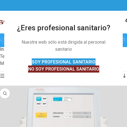
91 328 01 
MENÚ
¿Eres profesional sanitario?
Tecnología Piezoeléctrica
Nuestra web sólo está dirigida al personal
Inicio
Divisiones
Neuro-trauma
sanitario
Craneal
Tecnología Piezoeléctrica
SOY PROFESIONAL SANITARIO
Mostrando el único resultado
NO SOY PROFESIONAL SANITARIO
Mostrar barra lateral