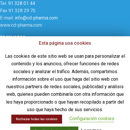
Tel.
91 328 01 44
Fax 91 328 29 70
E-mail:
info@cd-pharma.com
www.cd-pharma.com
PRODUCTOS
Esta página usa cookies
Intervencionismo – Unidad del Dolor
Las cookies de este sitio web se usan para personalizar el
Neuro-trauma
contenido y los anuncios, ofrecer funciones de redes
Cirugía general – UCI
sociales y analizar el tráfico. Además, compartimos
Sustituto Óseo
información sobre el uso que haga del sitio web con
Documentación DiscoGel®
nuestros partners de redes sociales, publicidad y análisis
INFORMACIÓN LEGAL
web, quienes pueden combinarla con otra información que
les haya proporcionado o que hayan recopilado a partir del
Aviso legal
uso que haya hecho de sus servicios.
Política de privacidad
Configuración cookies
Política de Calidad
Rechazar todas las cookies
Política de Gestión Ambiental