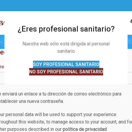
91 328 01 
MENÚ
¿Eres profesional sanitario?
Mi cuenta
Nuestra web sólo está dirigida al personal
egistrarse
sanitario
SOY PROFESIONAL SANITARIO
rección de correo electrónico
*
NO SOY PROFESIONAL SANITARIO
 enviará un enlace a tu dirección de correo electrónico para
tablecer una nueva contraseña.
ur personal data will be used to support your experience
roughout this website, to manage access to your account, and fo
her purposes described in our
política de privacidad
.