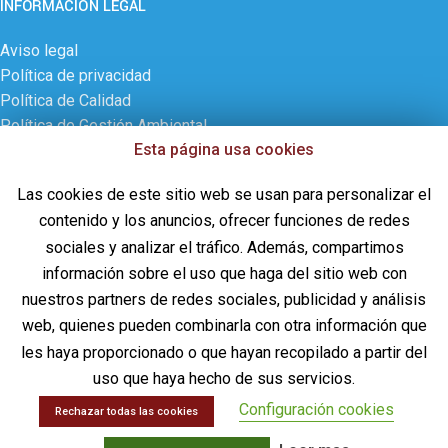
INFORMACIÓN LEGAL
Aviso legal
Política de privacidad
Política de Calidad
Política de Gestión Ambiental
Esta página usa cookies
Política de cookies
Contactar
Las cookies de este sitio web se usan para personalizar el
ÚLTIMAS NOVEDADES
contenido y los anuncios, ofrecer funciones de redes
sociales y analizar el tráfico. Además, compartimos
¡CD PHARMA, S.A. celebra 30 años de historia!
información sobre el uso que haga del sitio web con
28 de septiembre de 2024
Sin comentarios
nuestros partners de redes sociales, publicidad y análisis
web, quienes pueden combinarla con otra información que
Uso de Piezosurgery PLUS en Laminoplastia
les haya proporcionado o que hayan recopilado a partir del
D12-L1 y resección de ependimoma de cono
uso que haya hecho de sus servicios.
medular
Configuración cookies
Rechazar todas las cookies
17 de octubre de 2023
Sin comentarios