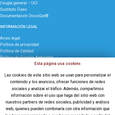
Cirugía general – UCI
Sustituto Óseo
Documentación DiscoGel®
INFORMACIÓN LEGAL
Aviso legal
Política de privacidad
Política de Calidad
Política de Gestión Ambiental
Esta página usa cookies
Política de cookies
Contactar
Las cookies de este sitio web se usan para personalizar el
ÚLTIMAS NOVEDADES
contenido y los anuncios, ofrecer funciones de redes
sociales y analizar el tráfico. Además, compartimos
¡CD PHARMA, S.A. celebra 30 años de historia!
información sobre el uso que haga del sitio web con
28 de septiembre de 2024
Sin comentarios
nuestros partners de redes sociales, publicidad y análisis
web, quienes pueden combinarla con otra información que