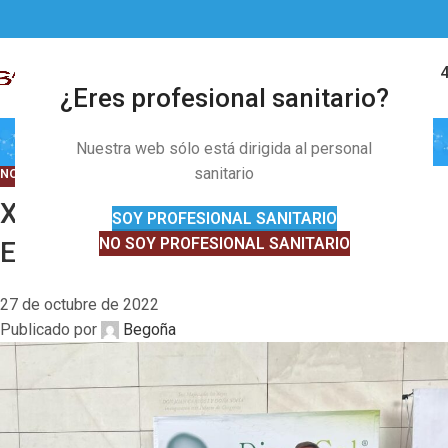
27
OCT
91 328 01 
MENÚ
¿Eres profesional sanitario?
Novedades
Nuestra web sólo está dirigida al personal
sanitario
NOVEDADES
,
REUNIONES Y CONGRESOS
XVIII Congreso de la Sociedad
SOY PROFESIONAL SANITARIO
NO SOY PROFESIONAL SANITARIO
Española del Dolor de Valencia
27 de octubre de 2022
Publicado por
Begoña