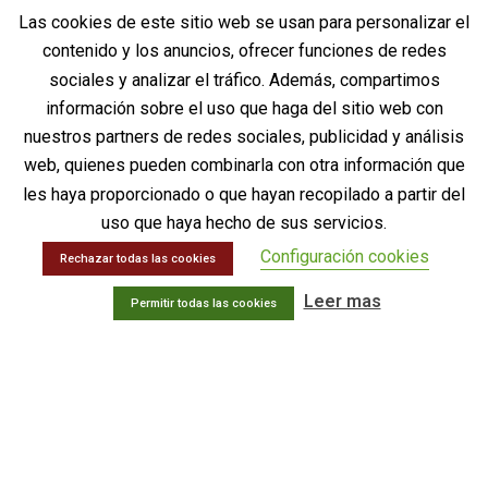
INFORMACIÓN LEGAL
Las cookies de este sitio web se usan para personalizar el
contenido y los anuncios, ofrecer funciones de redes
Aviso legal
sociales y analizar el tráfico. Además, compartimos
Política de privacidad
información sobre el uso que haga del sitio web con
Política de Calidad
Política de Gestión Ambiental
nuestros partners de redes sociales, publicidad y análisis
Política de cookies
web, quienes pueden combinarla con otra información que
Contactar
les haya proporcionado o que hayan recopilado a partir del
uso que haya hecho de sus servicios.
ÚLTIMAS NOVEDADES
Configuración cookies
Rechazar todas las cookies
¡CD PHARMA, S.A. celebra 30 años de historia!
Leer mas
Permitir todas las cookies
28 de septiembre de 2024
Sin comentarios
Uso de Piezosurgery PLUS en Laminoplastia
D12-L1 y resección de ependimoma de cono
medular
17 de octubre de 2023
Sin comentarios