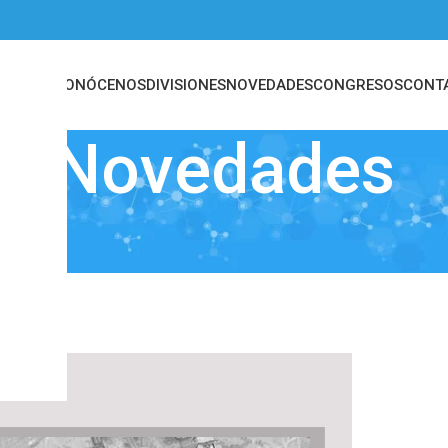
INICIO
CONÓCENOS
DIVISIONES
NOVEDADES
CONGRESOS
CONT
Novedades
rebral estereotáxica.