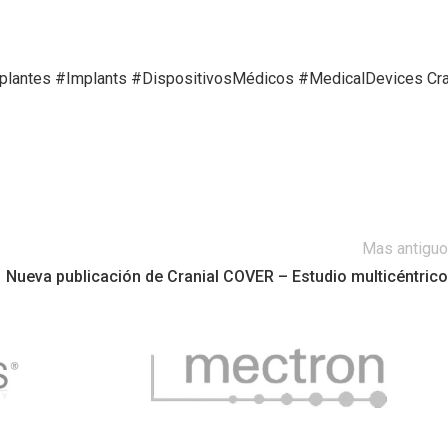
plantes
#Implants
#DispositivosMédicos
#MedicalDevices
Cra
Mas antiguo
Nueva publicación de Cranial COVER – Estudio multicéntrico