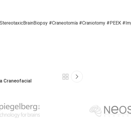
StereotaxicBrainBiopsy
#Craneotomía
#Craniotomy
#PEEK
#Im
ía Craneofacial