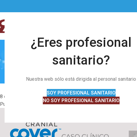
07
AGO
¿Eres profesional
sanitario?
NOVEDADES
,
OTRAS NOVEDADES
Uso de CranialCOVER™ en biopsia ce
Nuestra web sólo está dirigida al personal sanitario
SOY PROFESIONAL SANITARIO
8 de septiembre de 2023
NO SOY PROFESIONAL SANITARIO
Publicado por
Begoña