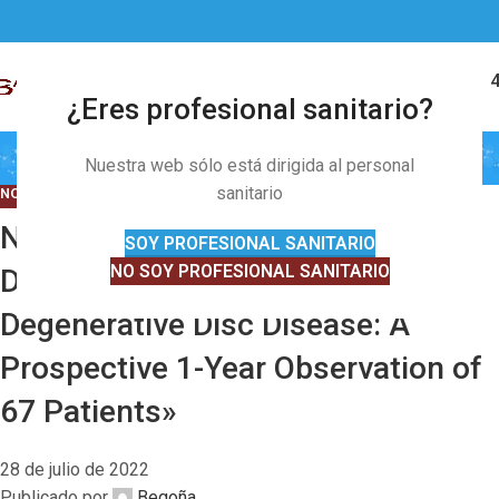
28
JUL
91 328 01 
MENÚ
¿Eres profesional sanitario?
Novedades
Nuestra web sólo está dirigida al personal
sanitario
NOVEDADES
,
OTRAS NOVEDADES
,
PUBLICACIONES CIENTÍFICAS
Nueva publicación: «Efficacy of
SOY PROFESIONAL SANITARIO
NO SOY PROFESIONAL SANITARIO
DiscoGel in Treatment of
Degenerative Disc Disease: A
Prospective 1-Year Observation of
67 Patients»
28 de julio de 2022
Publicado por
Begoña