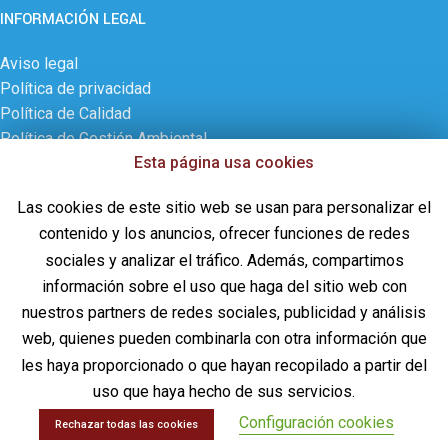
INFORMACIÓN LEGAL
Aviso legal
Política de privacidad
Política de Calidad
Política de Gestión Ambiental
Esta página usa cookies
Política de cookies
Contactar
Las cookies de este sitio web se usan para personalizar el
ÚLTIMAS NOVEDADES
contenido y los anuncios, ofrecer funciones de redes
sociales y analizar el tráfico. Además, compartimos
¡CD PHARMA, S.A. celebra 30 años de historia!
información sobre el uso que haga del sitio web con
28 de septiembre de 2024
Sin comentarios
nuestros partners de redes sociales, publicidad y análisis
web, quienes pueden combinarla con otra información que
Uso de Piezosurgery PLUS en Laminoplastia
les haya proporcionado o que hayan recopilado a partir del
D12-L1 y resección de ependimoma de cono
uso que haya hecho de sus servicios.
medular
Configuración cookies
Rechazar todas las cookies
17 de octubre de 2023
Sin comentarios