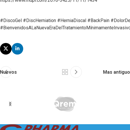
https://www.mdpi.com/2076-3425/11/11/1434
#DiscoGel
#DiscHerniation
#HerniaDiscal
#BackPain
#DolorDe
#BienvenidosALaNuevaEraDelTratamientoMínimamenteInvasivo
Nuevos
Mas antiguo