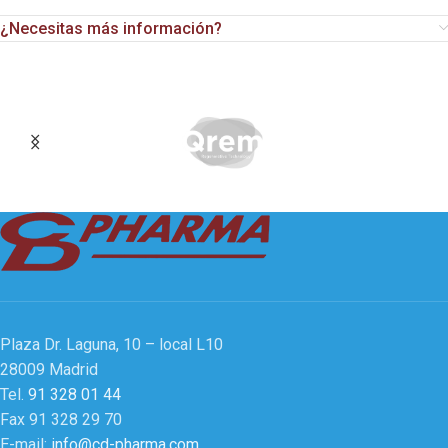
¿Necesitas más información?
Plaza Dr. Laguna, 10 – local L10
28009 Madrid
Tel.
91 328 01 44
Fax 91 328 29 70
E-mail:
info@cd-pharma.com