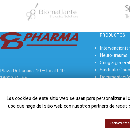
PRODUCTOS
Intervencionis
Neuro-trauma
Cirugía genera
Sustituto Óse
Plaza Dr. Laguna, 10 – local L10
Documentació
28009 Madrid
Tel.
91 328 01 44
Fax 91 328 29 70
Las cookies de este sitio web se usan para personalizar el c
E-mail:
info@cd-pharma.com
uso que haga del sitio web con nuestros partners de redes 
www.cd-pharma.com
Rechazar tod
CD PHARMA
2021 CREATED BY
Nlocal
.