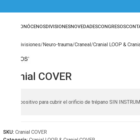
INICIO
CONÓCENOS
DIVISIONES
NOVEDADES
CONGRESOS
CONT
Inicio
Divisiones
Neuro-trauma
Craneal
Cranial LOOP & Cran
Cranial COVER
Dispositivo para cubrir el orificio de trépano SIN INS
SKU:
Cranial COVER
Categoría:
Cranial LOOP & Cranial COVER