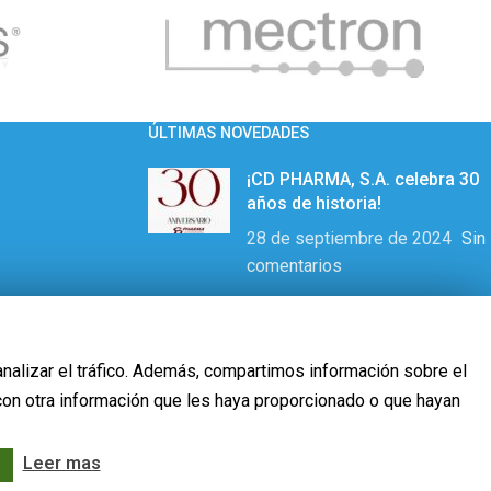
ÚLTIMAS NOVEDADES
¡CD PHARMA, S.A. celebra 30
años de historia!
28 de septiembre de 2024
Sin
comentarios
Uso de Piezosurgery PLUS en
Laminoplastia D12-L1 y
analizar el tráfico. Además, compartimos información sobre el
resección de ependimoma de
cono medular
con otra información que les haya proporcionado o que hayan
17 de octubre de 2023
Sin
comentarios
Leer mas