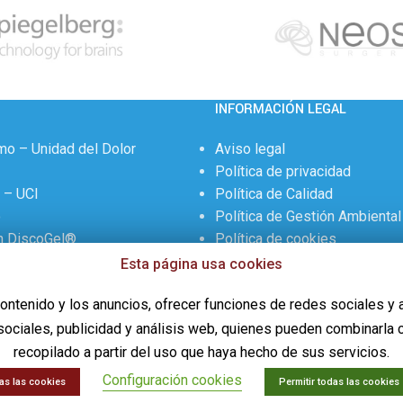
INFORMACIÓN LEGAL
mo – Unidad del Dolor
Aviso legal
Política de privacidad
l – UCI
Política de Calidad
o
Política de Gestión Ambiental
n DiscoGel®
Política de cookies
Contactar
Esta página usa cookies
ontenido y los anuncios, ofrecer funciones de redes sociales y 
sociales, publicidad y análisis web, quienes pueden combinarla 
recopilado a partir del uso que haya hecho de sus servicios.
Configuración cookies
as las cookies
Permitir todas las cookies