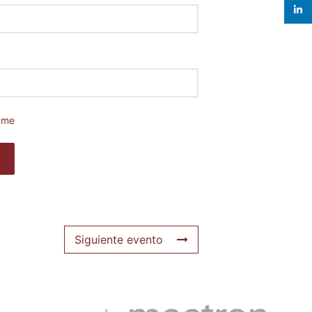
linked
ame
Siguiente evento