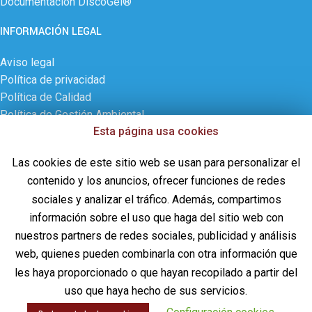
Documentación DiscoGel®
INFORMACIÓN LEGAL
Aviso legal
Política de privacidad
Política de Calidad
Política de Gestión Ambiental
Esta página usa cookies
Política de cookies
Contactar
Las cookies de este sitio web se usan para personalizar el
ÚLTIMAS NOVEDADES
contenido y los anuncios, ofrecer funciones de redes
sociales y analizar el tráfico. Además, compartimos
¡CD PHARMA, S.A. celebra 30 años de historia!
información sobre el uso que haga del sitio web con
28 de septiembre de 2024
Sin comentarios
nuestros partners de redes sociales, publicidad y análisis
web, quienes pueden combinarla con otra información que
Uso de Piezosurgery PLUS en Laminoplastia
les haya proporcionado o que hayan recopilado a partir del
D12-L1 y resección de ependimoma de cono
uso que haya hecho de sus servicios.
medular