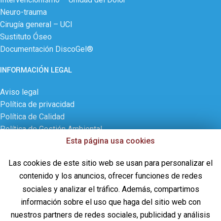
Neuro-trauma
Cirugía general – UCI
Sustituto Óseo
Documentación DiscoGel®
INFORMACIÓN LEGAL
Aviso legal
Política de privacidad
Política de Calidad
Política de Gestión Ambiental
Esta página usa cookies
Política de cookies
Contactar
Las cookies de este sitio web se usan para personalizar el
ÚLTIMAS NOVEDADES
contenido y los anuncios, ofrecer funciones de redes
sociales y analizar el tráfico. Además, compartimos
¡CD PHARMA, S.A. celebra 30 años de historia!
información sobre el uso que haga del sitio web con
28 de septiembre de 2024
Sin comentarios
nuestros partners de redes sociales, publicidad y análisis