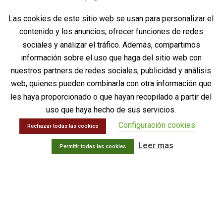
www.cd-pharma.com
Las cookies de este sitio web se usan para personalizar el
PRODUCTOS
contenido y los anuncios, ofrecer funciones de redes
sociales y analizar el tráfico. Además, compartimos
Intervencionismo – Unidad del Dolor
información sobre el uso que haga del sitio web con
Neuro-trauma
nuestros partners de redes sociales, publicidad y análisis
Cirugía general – UCI
web, quienes pueden combinarla con otra información que
Sustituto Óseo
Documentación DiscoGel®
les haya proporcionado o que hayan recopilado a partir del
uso que haya hecho de sus servicios.
INFORMACIÓN LEGAL
Configuración cookies
Rechazar todas las cookies
Aviso legal
Leer mas
Permitir todas las cookies
Política de privacidad
Política de Calidad
Política de Gestión Ambiental
Política de cookies
Contactar