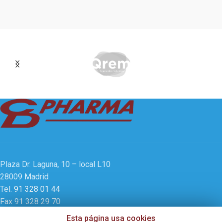
Plaza Dr. Laguna, 10 – local L10
28009 Madrid
Tel.
91 328 01 44
Fax 91 328 29 70
E-mail:
info@cd-pharma.com
Esta página usa cookies