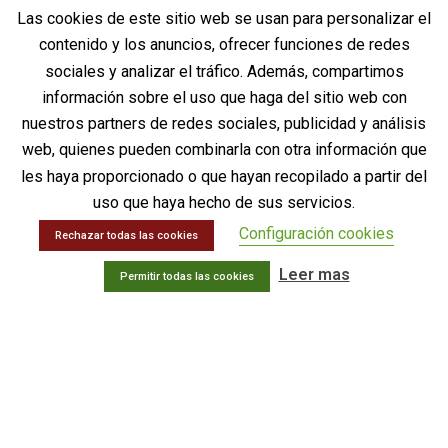
Las cookies de este sitio web se usan para personalizar el
PRODUCTOS
contenido y los anuncios, ofrecer funciones de redes
Intervencionismo – Unidad del Dolor
sociales y analizar el tráfico. Además, compartimos
Neuro-trauma
información sobre el uso que haga del sitio web con
Cirugía general – UCI
nuestros partners de redes sociales, publicidad y análisis
Sustituto Óseo
web, quienes pueden combinarla con otra información que
Documentación DiscoGel®
les haya proporcionado o que hayan recopilado a partir del
uso que haya hecho de sus servicios.
INFORMACIÓN LEGAL
Configuración cookies
Rechazar todas las cookies
Aviso legal
Leer mas
Política de privacidad
Permitir todas las cookies
Política de Calidad
Política de Gestión Ambiental
Política de cookies
Contactar
ÚLTIMAS NOVEDADES