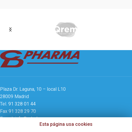
Plaza Dr. Laguna, 10 – local L10
28009 Madrid
Tel.
91 328 01 44
Fax 91 328 29 70
E-mail:
info@cd-pharma.com
Esta página usa cookies
www.cd-pharma.com