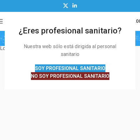
0
MENÚ
$
0.0
¿Eres profesional sanitario?
Área privada
Nuestra web sólo está dirigida al personal
Lo siento, pero no tienes permiso para ver este contenido,
sanitario
SOY PROFESIONAL SANITARIO
NO SOY PROFESIONAL SANITARIO